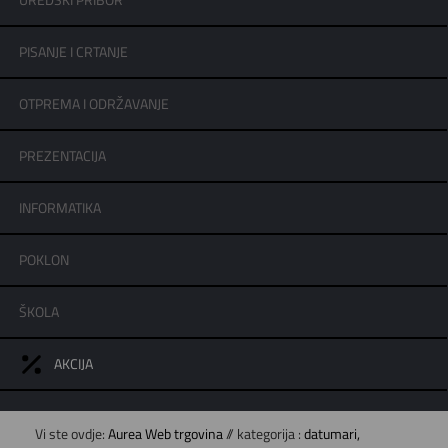
UREDSKI PRIBOR
PISANJE I CRTANJE
OTPREMA I ODRŽAVANJE
PREZENTACIJA
INFORMATIKA
POKLON
ŠKOLA
AKCIJA
Vi ste ovdje:
Aurea Web trgovina
// kategorija :
datumari,