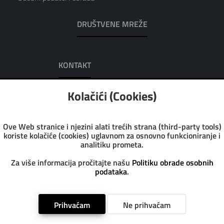
DRUŠTVENE MREŽE
KONTAKT
AUREA D.O.O.
Kolačići (Cookies)
Adresa: Dobrilina 7, 52100 Pula
Tel: 052/223-016
Tel: 052/223-951
Ove Web stranice i njezini alati trećih strana (third-party tools)
Fax: 052/223-972
koriste kolačiće (cookies) uglavnom za osnovno funkcioniranje i
Email: info@aurea.hr
analitiku prometa.
Pon-Pet: 7:30 - 14:30
Sub: 8:00 - 13:00
Za više informacija pročitajte našu
Politiku obrade osobnih
podataka
.
Copyright @ 2023 Aurea Web trgovina. All rights reserved
Prihvaćam
Ne prihvaćam