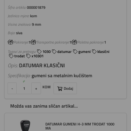
Šifra artikla:
000001879
Jedinica mjere:
kom
Visina znakova:
9 mm
Boja:
siva
Pakiranje:
1
Transportno pakiranje:
1
Paletno pakiranje:
1
Tagovi za pretragu:
1030
datumar
gumeni
klasični
trodat
x10301
Opis:
DATUMAR KLASIČNI
Specifikacija:
gumeni sa metalnim kućištem
KOM
-
+
Dodaj
Možda vas zanima sličan artikal...
DATUMAR GUMENI H-3 MM TRODAT 1000
MA