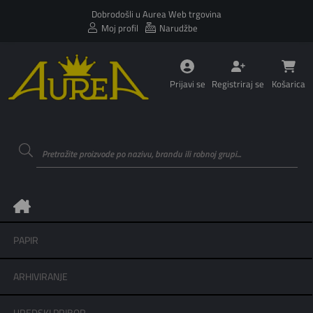
Dobrodošli u Aurea Web trgovina
Moj profil
Narudžbe
Prijavi se
Registriraj se
Košarica
PAPIR
ARHIVIRANJE