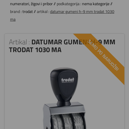
numeratori, žigovi i pribor
// podkategorija :
nema kategorije
//
brand :
trodat
// artikal :
datumar gumeni h-9 mm trodat 1030
ma
Artikal :
DATUMAR GUMENI H-9 MM
SAMO PO NARUDŽBI
TRODAT 1030 MA