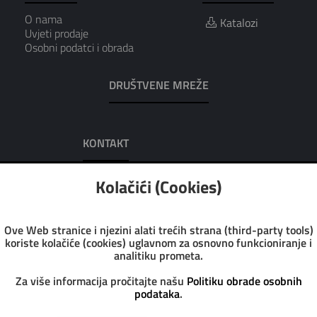
O nama
Katalozi
Uvjeti prodaje
Osobni podatci i obrada
DRUŠTVENE MREŽE
KONTAKT
AUREA D.O.O.
Kolačići (Cookies)
Adresa: Dobrilina 7, 52100 Pula
Tel: 052/223-016
Tel: 052/223-951
Ove Web stranice i njezini alati trećih strana (third-party tools)
Fax: 052/223-972
koriste kolačiće (cookies) uglavnom za osnovno funkcioniranje i
Email: info@aurea.hr
analitiku prometa.
Pon-Pet: 7:30 - 14:30
Sub: 8:00 - 13:00
Za više informacija pročitajte našu
Politiku obrade osobnih
podataka
.