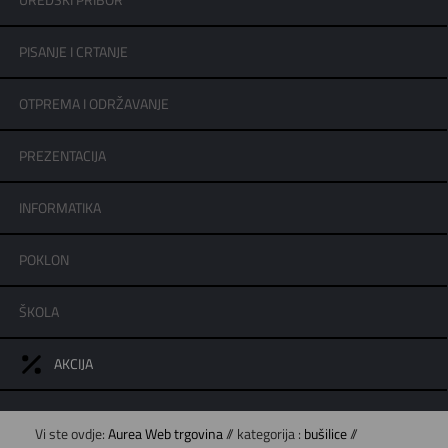
UREDSKI PRIBOR
PISANJE I CRTANJE
OTPREMA I ODRŽAVANJE
PREZENTACIJA
INFORMATIKA
POKLON
ŠKOLA
AKCIJA
Vi ste ovdje:
Aurea Web trgovina
// kategorija :
bušilice
//