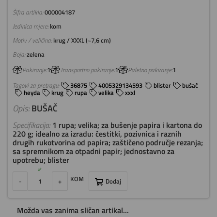
Šifra artikla:
000004187
Jedinica mjere:
kom
Motiv / veličina:
krug / XXXL (~7,6 cm)
Boja:
zelena
Pakiranje:
1
Transportno pakiranje:
1
Paletno pakiranje:
1
Tagovi za pretragu:
36875
4005329134593
blister
bušač
heyda
krug
rupa
velika
xxxl
Opis:
BUŠAČ
Specifikacija:
1 rupa; velika; za bušenje papira i kartona do
220 g; idealno za izradu: čestitki, pozivnica i raznih
drugih rukotvorina od papira; zaštičeno područje rezanja;
sa spremnikom za otpadni papir; jednostavno za
upotrebu; blister
KOM
-
+
Dodaj
Možda vas zanima sličan artikal...