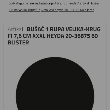
podkategorija :
nema kategorije
// brand :
heyda
// artikal :
bušač
1 rupa velika-krug fi 7,6 cm xxxl heyda 20-36875 60 blister
Artikal :
BUŠAČ 1 RUPA VELIKA-KRUG
FI 7,6 CM XXXL HEYDA 20-36875 60
BLISTER