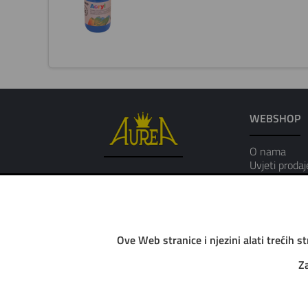
WEBSHOP
O nama
Uvjeti prodaj
Osobni podat
Ove Web stranice i njezini alati trećih s
Za