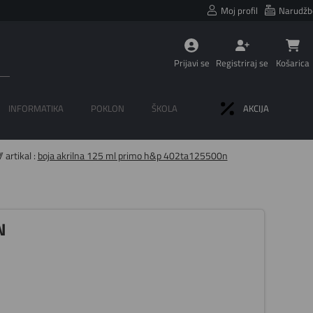
Moj profil
Narudžb
Prijavi se
Registriraj se
Košarica
INFORMATIKA
POKLON
ŠKOLA
AKCIJA
/ artikal :
boja akrilna 125 ml primo h&p 402ta125500n
N