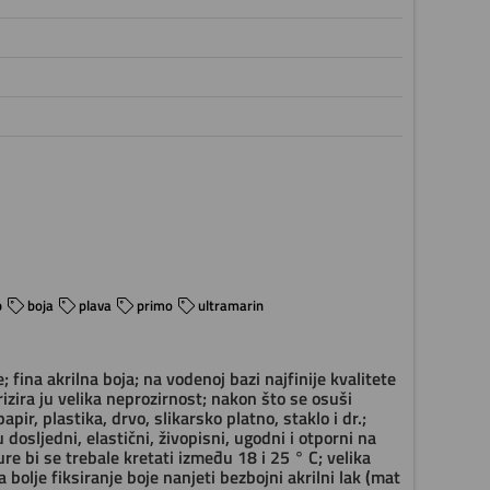
p
boja
plava
primo
ultramarin
ina akrilna boja; na vodenoj bazi najfinije kvalitete
zira ju velika neprozirnost; nakon što se osuši
pir, plastika, drvo, slikarsko platno, staklo i dr.;
dosljedni, elastični, živopisni, ugodni i otporni na
e bi se trebale kretati između 18 i 25 ° C; velika
bolje fiksiranje boje nanjeti bezbojni akrilni lak (mat