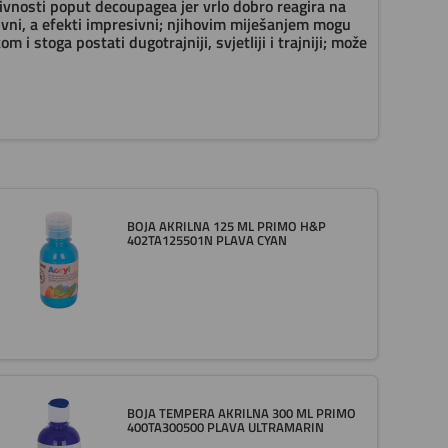
aktivnosti poput decoupagea jer vrlo dobro reagira na
zivni, a efekti impresivni; njihovim miješanjem mogu
m i stoga postati dugotrajniji, svjetliji i trajniji; može
BOJA AKRILNA 125 ML PRIMO H&P
402TA125501N PLAVA CYAN
BOJA TEMPERA AKRILNA 300 ML PRIMO
400TA300500 PLAVA ULTRAMARIN