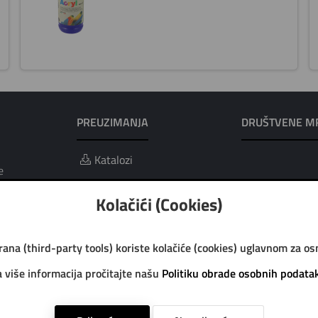
PREUZIMANJA
DRUŠTVENE M
Katalozi
e
ci i obrada
Kolačići (Cookies)
trana (third-party tools) koriste kolačiće (cookies) uglavnom za o
 više informacija pročitajte našu
Politiku obrade osobnih podata