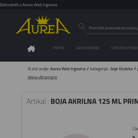
Dobrodošli u Aurea Web trgovina
PAPIR
ARHIVIRANJE
UREDSKI PRIB
Vi ste ovdje:
Aurea Web trgovina
// kategorija :
boje školske
// 
plava ultramarin
Artikal :
BOJA AKRILNA 125 ML PR
Cije