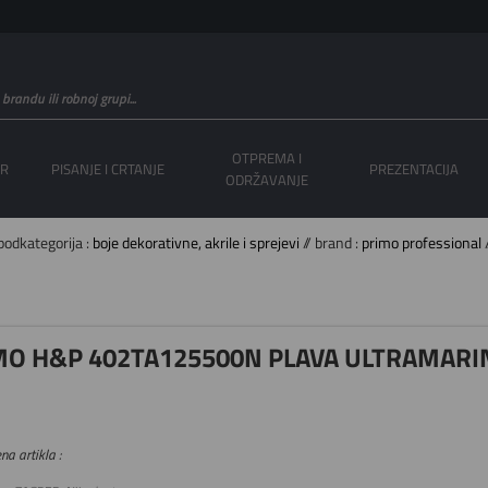
OTPREMA I
OR
PISANJE I CRTANJE
PREZENTACIJA
ODRŽAVANJE
podkategorija :
boje dekorativne, akrile i sprejevi
// brand :
primo professional
/
IMO H&P 402TA125500N PLAVA ULTRAMARI
na artikla :