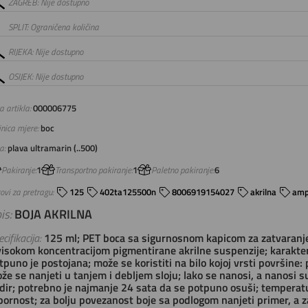
ZAGREB: Nije dostupno
SPLIT: Ograničena količina
RIJEKA: Nije dostupno
OSIJEK: Nije dostupno
a artikla:
000006775
inica mjere:
boc
a:
plava ultramarin (..500)
Pakiranje:
1
Transportno pakiranje:
1
Paletno pakiranje:
6
ovi za pretragu:
125
402ta125500n
8006919154027
akrilna
am
is:
BOJA AKRILNA
cifikacija:
125 ml; PET boca sa sigurnosnom kapicom za zatvaranje; f
visokom koncentracijom pigmentirane akrilne suspenzije; karakteri
tpuno je postojana; može se koristiti na bilo kojoj vrsti površine: pa
že se nanjeti u tanjem i debljem sloju; lako se nanosi, a nanosi su 
dir; potrebno je najmanje 24 sata da se potpuno osuši; temperatur
pornost; za bolju povezanost boje sa podlogom nanjeti primer, a za 