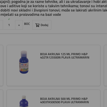
i sjajni); pogodna je za razne tehnike, ali i za ukrašavanje i hobi 
kove i aditive koji se koriste u takvim tehnikama; tonovi su inten
 dobiti novi skladni i živopisni tonovi; može se lakirati akrilnim lako
 miješati sa proizvodima na bazi vode
BOC
+
Dodaj
BOJA AKRILNA 125 ML PRIMO H&P
402TA125500N PLAVA ULTRAMARIN
BOJA AKRILNA 500 ML PRIMO H&P
4003TA500500 PLAVA ULTRAMARIN