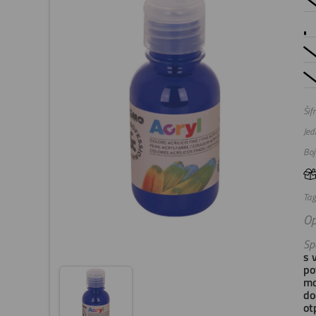
Šifr
Jed
Boj
Tag
Op
Spe
s 
po
mo
do
ot