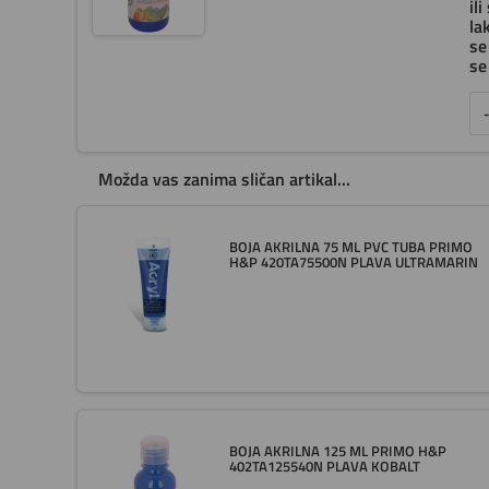
il
la
se
se
-
Možda vas zanima sličan artikal...
BOJA AKRILNA 75 ML PVC TUBA PRIMO
H&P 420TA75500N PLAVA ULTRAMARIN
BOJA AKRILNA 125 ML PRIMO H&P
402TA125540N PLAVA KOBALT