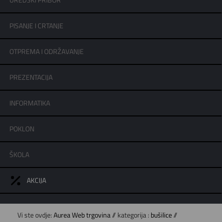
UREDSKI PRIBOR
PISANJE I CRTANJE
OTPREMA I ODRŽAVANJE
PREZENTACIJA
INFORMATIKA
POKLON
ŠKOLA
AKCIJA
Vi ste ovdje:
Aurea Web trgovina
// kategorija :
bušilice
//