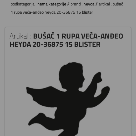
podkategorija :
nema kategorije
// brand :
heyda
// artikal :
bušač
1 rupa veća-anđeo heyda 20-36875 15 blister
Artikal :
BUŠAČ 1 RUPA VEĆA-ANĐEO
HEYDA 20-36875 15 BLISTER