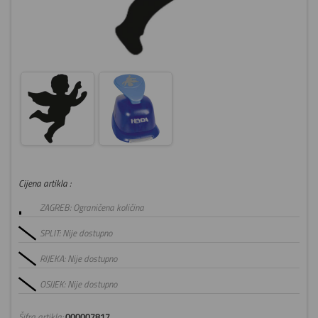
Cijena artikla :
ZAGREB: Ograničena količina
SPLIT: Nije dostupno
RIJEKA: Nije dostupno
OSIJEK: Nije dostupno
Šifra artikla:
000007817