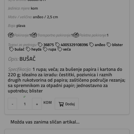
Jedinica mjere:
kom
Motiv / veličina:
anđeo / 2,5 cm
Boja:
plava
Pakiranje:
1
Transportno pakiranje:
1
Paletno pakiranje:
1
Tagovi za pretragu:
36875
4005329108396
anđeo
blister
bušač
heyda
rupa
veća
Opis:
BUŠAČ
Specifikacija:
1 rupa; veća; za bušenje papira i kartona do
220 g; idealno za izradu: čestitki, pozivnica i raznih
drugih rukotvorina od papira; zaštičeno područje rezanja;
sa spremnikom za otpadni papir; jednostavno za
upotrebu; blister
KOM
-
+
Dodaj
Možda vas zanima sličan artikal...