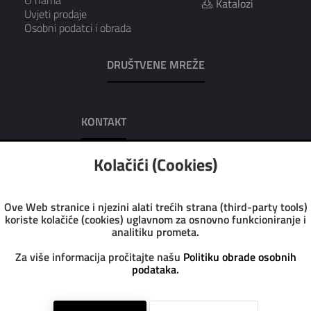
Katalozi
Uvjeti prodaje
Osobni podatci i obrada
DRUŠTVENE MREŽE
KONTAKT
AUREA D.O.O.
Kolačići (Cookies)
Adresa: Dobrilina 7, 52100 Pula
Tel: 052/223-016
Tel: 052/223-951
Ove Web stranice i njezini alati trećih strana (third-party tools)
Fax: 052/223-972
koriste kolačiće (cookies) uglavnom za osnovno funkcioniranje i
Email: info@aurea.hr
analitiku prometa.
Pon-Pet: 7:30 - 14:30
Sub: 8:00 - 13:00
Za više informacija pročitajte našu
Politiku obrade osobnih
podataka
.