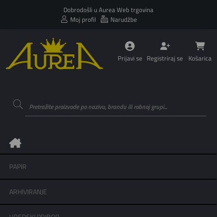
Dobrodošli u Aurea Web trgovina
Moj profil
Narudžbe
Prijavi se
Registriraj se
Košarica
PAPIR
ARHIVIRANJE