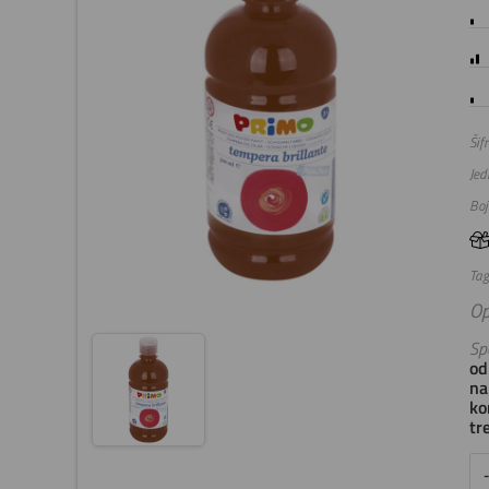
Šifr
Jed
Boj
Tag
Op
Spe
od
na
ko
tr
-