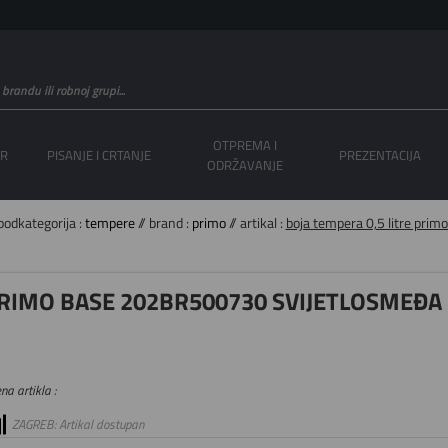
OTPREMA I
OR
PISANJE I CRTANJE
PREZENTACIJA
ODRŽAVANJE
podkategorija :
tempere
// brand :
primo
// artikal :
boja tempera 0,5 litre pri
PRIMO BASE 202BR500730 SVIJETLOSMEĐA
na artikla :
ZAGREB: Artikal dostupan