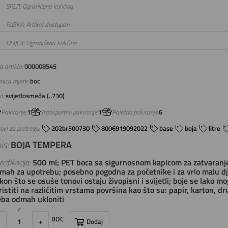
SPLIT: Ograničena količina
RIJEKA: Artikal dostupan
OSIJEK: Ograničena količina
a artikla:
000008545
inica mjere:
boc
a:
svijetlosmeđa (..730)
Pakiranje:
1
Transportno pakiranje:
1
Paletno pakiranje:
6
ovi za pretragu:
202br500730
8006919092022
base
boja
litre
is:
BOJA TEMPERA
cifikacija:
500 ml; PET boca sa sigurnosnom kapicom za zatvaranje
mah za upotrebu; posebno pogodna za početnike i za vrlo malu dje
kon što se osuše tonovi ostaju živopisni i svijetli; boje se lako m
ristiti na različitim vrstama površina kao što su: papir, karton, drvo
eba odmah ukloniti
BOC
+
Dodaj