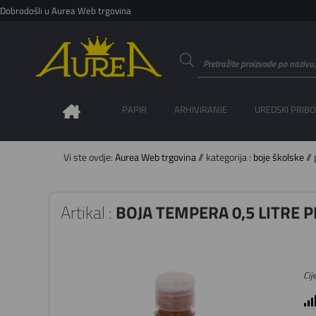
Dobrodošli u Aurea Web trgovina
PAPIR
ARHIVIRANJE
UREDSKI PRIB
Vi ste ovdje:
Aurea Web trgovina
// kategorija :
boje školske
// 
Artikal :
BOJA TEMPERA 0,5 LITRE 
Cije