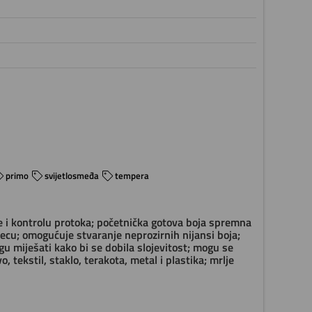
primo
svijetlosmeđa
tempera
 i kontrolu protoka; početnička gotova boja spremna
cu; omogućuje stvaranje neprozirnih nijansi boja;
ogu miješati kako bi se dobila slojevitost; mogu se
, tekstil, staklo, terakota, metal i plastika; mrlje