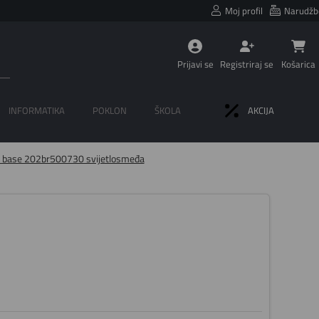
Moj profil
Narudžb
Prijavi se
Registriraj se
Košarica
INFORMATIKA
POKLON
ŠKOLA
AKCIJA
mo base 202br500730 svijetlosmeđa