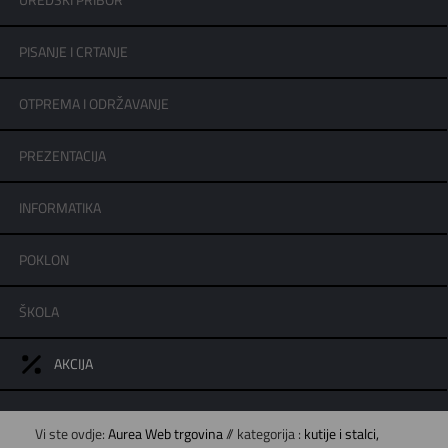
UREDSKI PRIBOR
PISANJE I CRTANJE
OTPREMA I ODRŽAVANJE
PREZENTACIJA
INFORMATIKA
POKLON
ŠKOLA
AKCIJA
Vi ste ovdje:
Aurea Web trgovina
// kategorija :
kutije i stalci,