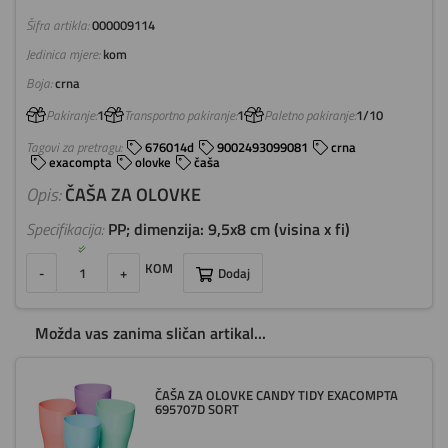
Šifra artikla:
000009114
Jedinica mjere:
kom
Boja:
crna
Pakiranje:
1
Transportno pakiranje:
1
Paletno pakiranje:
1/10
Tagovi za pretragu:
676014d
9002493099081
crna
exacompta
olovke
čaša
Opis:
ČAŠA ZA OLOVKE
Specifikacija:
PP; dimenzija: 9,5x8 cm (visina x fi)
KOM
-
+
Dodaj
Možda vas zanima sličan artikal...
ČAŠA ZA OLOVKE CANDY TIDY EXACOMPTA
695707D SORT