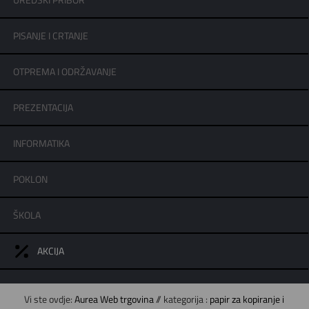
UREDSKI PRIBOR
PISANJE I CRTANJE
OTPREMA I ODRŽAVANJE
PREZENTACIJA
INFORMATIKA
POKLON
ŠKOLA
AKCIJA
Vi ste ovdje:
Aurea Web trgovina
// kategorija :
papir za kopiranje i