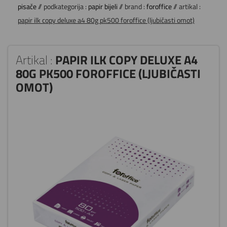
pisače
// podkategorija :
papir bijeli
// brand :
foroffice
// artikal :
papir ilk copy deluxe a4 80g pk500 foroffice (ljubičasti omot)
Artikal :
PAPIR ILK COPY DELUXE A4
80G PK500 FOROFFICE (LJUBIČASTI
OMOT)