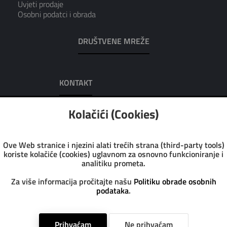
Uvjeti prodaje
Osobni podatci i obrada
DRUŠTVENE MREŽE
KONTAKT
AUREA D.O.O.
Kolačići (Cookies)
Adresa: Dobrilina 7, 52100 Pula
Tel: 052/223-016
Tel: 052/223-951
Ove Web stranice i njezini alati trećih strana (third-party tools)
Fax: 052/223-972
koriste kolačiće (cookies) uglavnom za osnovno funkcioniranje i
Email: info@aurea.hr
analitiku prometa.
Pon-Pet: 7:30 - 14:30
Sub: 8:00 - 13:00
Za više informacija pročitajte našu
Politiku obrade osobnih
podataka
.
Copyright @ 2023 Aurea Web trgovina. All rights reserved
Prihvaćam
Ne prihvaćam