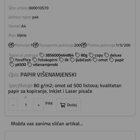
Šifra artikla:
000010570
Jedinica mjere:
pak
Format:
A4
Boja:
bijela
Pakiranje:
1
Transportno pakiranje:
200
Paletno pakiranje:
1/5/200
Tagovi za pretragu:
3856000464864
80g
copy
deluxe
foroffice
fotokopirni
ilk
ljubičasti
omot
papir
pk500
višenamjenski
Opis:
PAPIR VIŠENAMJENSKI
Specifikacija:
80 g/m2; omot od 500 listova; kvalitetan
papir za kopiranje, InkJet i Laser pisače
PAK
-
+
Dodaj
Možda vas zanima sličan artikal...