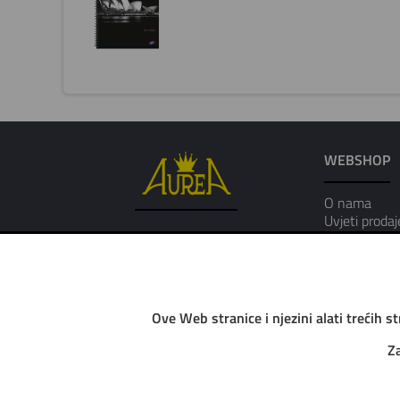
WEBSHOP
O nama
Uvjeti prodaj
Osobni podat
Ove Web stranice i njezini alati trećih s
Za