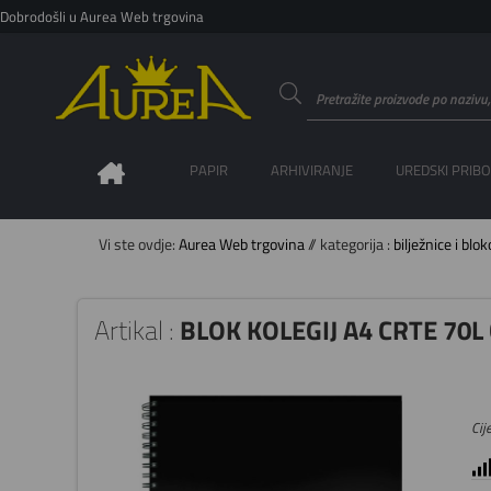
Dobrodošli u Aurea Web trgovina
PAPIR
ARHIVIRANJE
UREDSKI PRIB
Vi ste ovdje:
Aurea Web trgovina
// kategorija :
bilježnice i blok
Artikal :
BLOK KOLEGIJ A4 CRTE 70L 
Cije