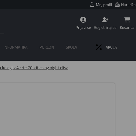
Moj profil
Narudžb
Prijavi se
Registriraj se
Košarica
INFORMATIKA
POKLON
ŠKOLA
AKCIJA
k kolegij a4 crte 70l cities by night elisa