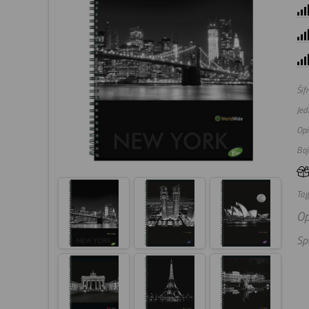
Šifr
Jed
Opi
Boj
Tag
Op
Spe