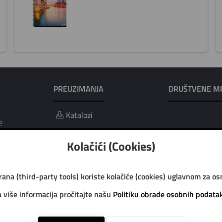
PREUZIMANJA
DRUŠTVENE M
Katalozi
e
ci i obrada
Kolačići (Cookies)
trana (third-party tools) koriste kolačiće (cookies) uglavnom za o
 više informacija pročitajte našu
Politiku obrade osobnih podata