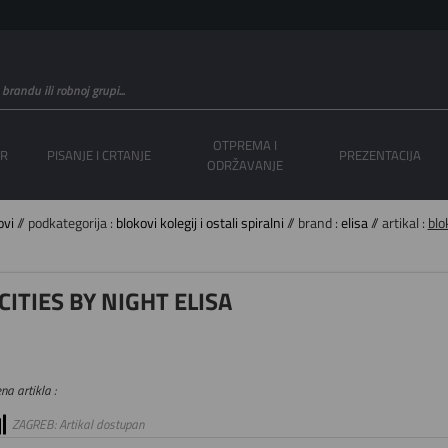
OTPREMA I
OR
PISANJE I CRTANJE
PREZENTACIJA
ODRŽAVANJE
ovi
// podkategorija :
blokovi kolegij i ostali spiralni
// brand :
elisa
// artikal :
blo
CITIES BY NIGHT ELISA
na artikla :
ZAGREB: Artikal dostupan