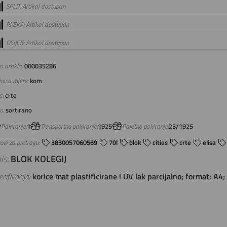
SPLIT: Artikal dostupan
RIJEKA: Artikal dostupan
OSIJEK: Artikal dostupan
a artikla:
000035286
inica mjere:
kom
s:
crte
a:
sortirano
Pakiranje:
1
Transportno pakiranje:
1925
Paletno pakiranje:
25/1925
ovi za pretragu:
3830057060569
70l
blok
cities
crte
elisa
is:
BLOK KOLEGIJ
cifikacija:
korice mat plastificirane i UV lak parcijalno; format: A4;