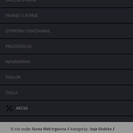
UREDSKI PRIBOR
PISANJE I CRTANJE
OTPREMA I ODRŽAVANJE
PREZENTACIJA
INFORMATIKA
POKLON
ŠKOLA
AKCIJA
Vi ste ovdje:
Aurea Web trgovina
// kategorija :
boje školske
//