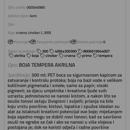
Šifra artikla:
000046985
Jedinica mjere:
kom
Opis:
Boja:
crvena cinober (..300)
Pakiranje:
1
Transportno pakiranje:
1
Paletno pakiranje:
6
Tagovi za pretragu:
300
400ta300300
8006919044007
akrilna
boja
cinober
crvena
primo
tempera
Opis:
BOJA TEMPERA AKRILNA
Specifikacija:
300 ml; PET boca sa sigurnosnom kapicom za
zatvaranje i kontrolu protoka; boja na bazi vode s velikom
količinom pigmenata i smole; samo za papir; visoki
pigment; za djecu umjetnike i kreativne ljude svih
uzrasta; jednostavno se nanosi kistom, a nakon što se
osuše tonovi ostaju živopisni i svijetli; prianja na bilo
koju vrstu površine; kistovi, lopatice i spužve idealan su
alat za istaknuti kreativni potencijal ove boje; miješanjem
boja zajedno mogu se dobiti novi tonovi; kad se savršeno
osuši ne ogrebe se čak i ako se nanosi u više slojeva i
postojana je; dok se koristi odjeća i radne površine