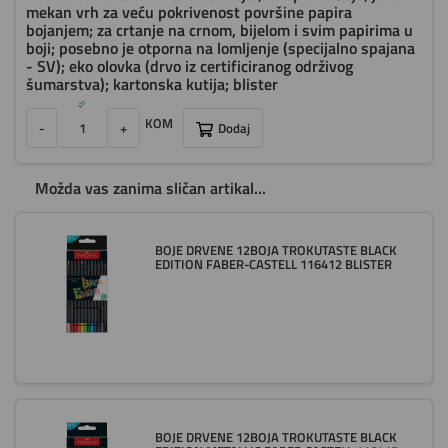
mekan vrh za veću pokrivenost površine papira
bojanjem; za crtanje na crnom, bijelom i svim papirima u
boji; posebno je otporna na lomljenje (specijalno spajana
- SV); eko olovka (drvo iz certificiranog održivog
šumarstva); kartonska kutija; blister
KOM
-
+
Dodaj
Možda vas zanima sličan artikal...
BOJE DRVENE 12BOJA TROKUTASTE BLACK
EDITION FABER-CASTELL 116412 BLISTER
BOJE DRVENE 12BOJA TROKUTASTE BLACK