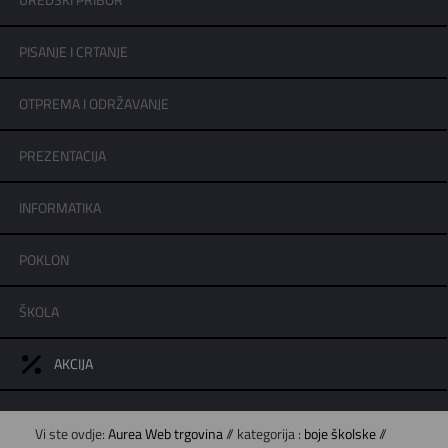
UREDSKI PRIBOR
PISANJE I CRTANJE
OTPREMA I ODRŽAVANJE
PREZENTACIJA
INFORMATIKA
POKLON
ŠKOLA
AKCIJA
Vi ste ovdje:
Aurea Web trgovina
// kategorija :
boje školske
//