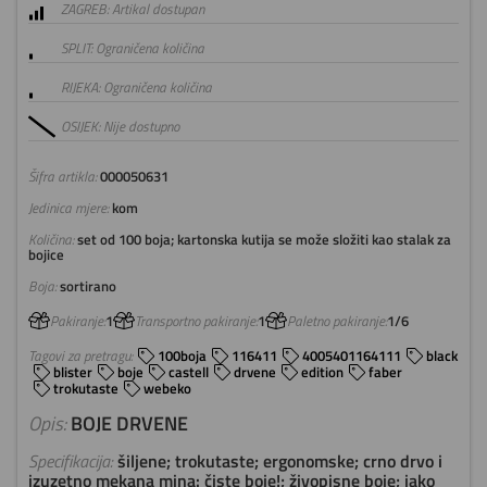
ZAGREB: Artikal dostupan
SPLIT: Ograničena količina
RIJEKA: Ograničena količina
OSIJEK: Nije dostupno
Šifra artikla:
000050631
Jedinica mjere:
kom
Količina:
set od 100 boja; kartonska kutija se može složiti kao stalak za
bojice
Boja:
sortirano
Pakiranje:
1
Transportno pakiranje:
1
Paletno pakiranje:
1/6
Tagovi za pretragu:
100boja
116411
4005401164111
black
blister
boje
castell
drvene
edition
faber
trokutaste
webeko
Opis:
BOJE DRVENE
Specifikacija:
šiljene; trokutaste; ergonomske; crno drvo i
izuzetno mekana mina: čiste boje!; živopisne boje; jako