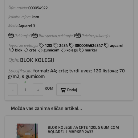
Šifra artikla:
000054922
Jedinica mjere:
kom
Motiv:
Aquarel 3
Pakiranje:
1
Transportno pakiranje:
1
Paletno pakiranje:
Tagovi za pretragu:
120l
2434
3800054624347
aquarel
blok
crte
gumicom
kolegij
marker
Opis:
BLOK KOLEGIJ
Specifikacija:
format: A4; crte; tvrdi uvez; 120 listova; 70
g/m2; s gumicom
KOM
-
+
Dodaj
Možda vas zanima sličan artikal...
BLOK KOLEGIJ A4 CRTE 120L S GUMICOM
AQUAREL 1 MARKER 2433