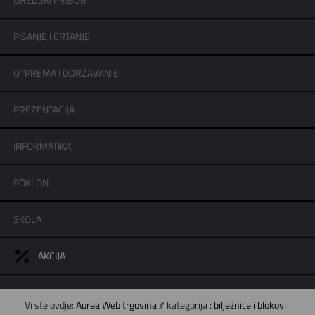
UREDSKI PRIBOR
PISANJE I CRTANJE
OTPREMA I ODRŽAVANJE
PREZENTACIJA
INFORMATIKA
POKLON
ŠKOLA
AKCIJA
Vi ste ovdje:
Aurea Web trgovina
// kategorija :
bilježnice i blokovi