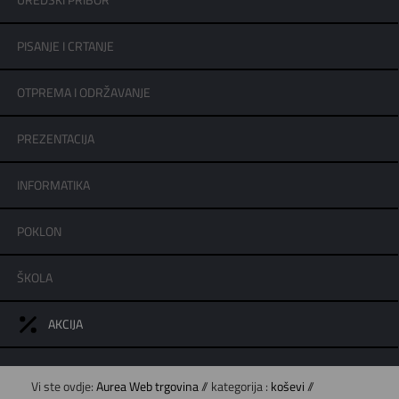
UREDSKI PRIBOR
PISANJE I CRTANJE
OTPREMA I ODRŽAVANJE
PREZENTACIJA
INFORMATIKA
POKLON
ŠKOLA
AKCIJA
Vi ste ovdje:
Aurea Web trgovina
// kategorija :
koševi
//