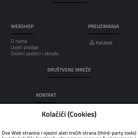
WEBSHOP
PREUZIMANJA
O nama
Katalozi
Uvjeti prodaje
Osobni podatci i obrada
DRUŠTVENE MREŽE
KONTAKT
AUREA D.O.O.
Kolačići (Cookies)
Adresa: Dobrilina 7, 52100 Pula
Tel: 052/223-016
Tel: 052/223-951
Ove Web stranice i njezini alati trećih strana (third-party tools)
Fax: 052/223-972