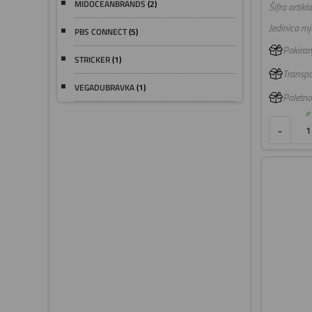
MIDOCEANBRANDS
(2)
Šifra artikla
Jedinica mje
PBS CONNECT
(5)
Pakiranj
STRICKER
(1)
Transpo
VEGADUBRAVKA
(1)
Paletno
-