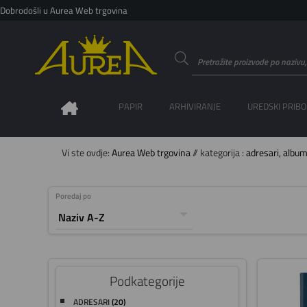
Dobrodošli u Aurea Web trgovina
PAPIR
ARHIVIRANJE
UREDSKI PRIB
Vi ste ovdje:
Aurea Web trgovina
// kategorija :
adresari, albumi
Poredaj po
Podkategorije
ADRESARI
(20)