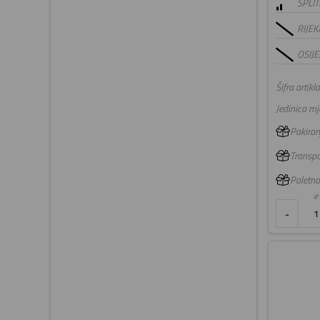
SPLIT
RIJEK
OSIJE
Šifra artikla
Jedinica mje
Pakiranj
Transpo
Paletno
-