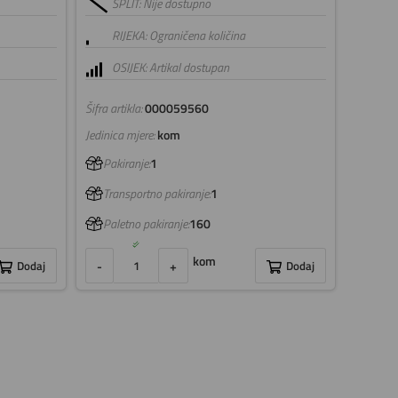
SPLIT: Nije dostupno
RIJEKA: Ograničena količina
OSIJEK: Artikal dostupan
Šifra artikla:
000059560
Jedinica mjere:
kom
Pakiranje:
1
Transportno pakiranje:
1
Paletno pakiranje:
160
kom
Dodaj
-
+
Dodaj