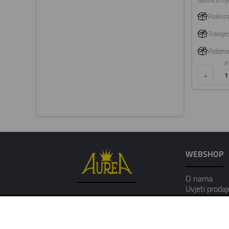
Jedinica mje
Pakiranj
Transpo
Paletno
-
WEBSHOP
O nama
Uvjeti prodaj
Osobni podat