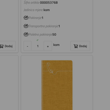
Šifra artikla:
000053768
Jedinica mjere:
kom
Pakiranje:
1
Transportno pakiranje:
1
Paletno pakiranje:
50
kom
Dodaj
-
+
Dodaj