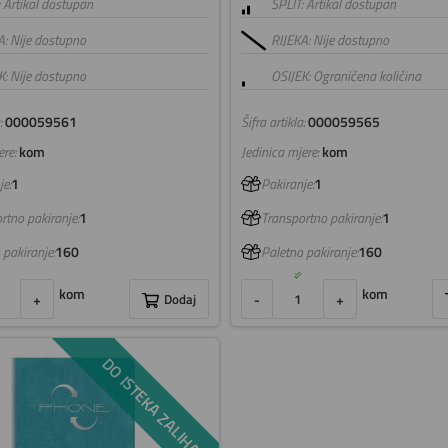
: Artikal dostupan
SPLIT: Artikal dostupan
A: Nije dostupno
RIJEKA: Nije dostupno
K: Nije dostupno
OSIJEK: Ograničena količina
:
000059561
Šifra artikla:
000059565
re:
kom
Jedinica mjere:
kom
e:
1
Pakiranje:
1
rtno pakiranje:
1
Transportno pakiranje:
1
 pakiranje:
160
Paletno pakiranje:
160
kom
kom
+
Dodaj
-
+
DO ISTEKA ZALIHA