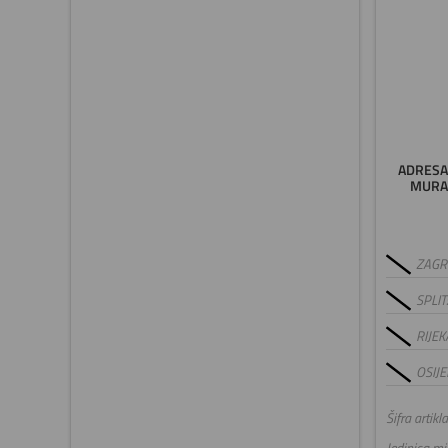
ADRESA
MURAN
ZAGRE
SPLIT
RIJEK
OSIJE
Šifra artikla