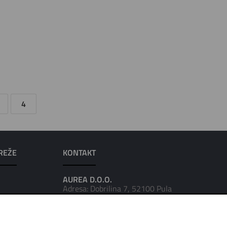
4
REŽE
KONTAKT
AUREA D.O.O.
Adresa: Dobrilina 7, 52100 Pula
Tel: 052/223-016
Tel: 052/223-951
Fax: 052/223-972