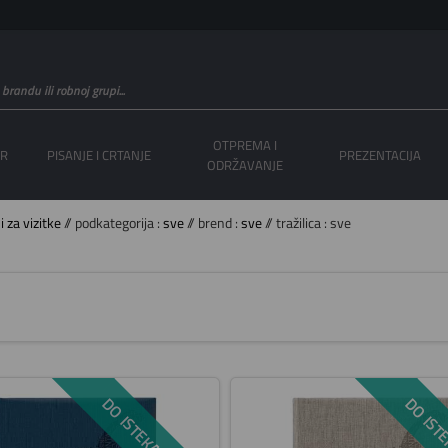
OTPREMA I
OR
PISANJE I CRTANJE
PREZENTACIJA
ODRŽAVANJE
 za vizitke
// podkategorija :
sve
// brend :
sve
// tražilica : sve
DO ISTEKA ZALIHA
DO ISTE