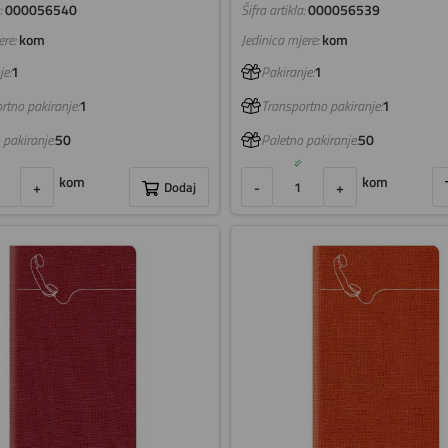
:
000056540
Šifra artikla:
000056539
re:
kom
Jedinica mjere:
kom
e:
1
Pakiranje:
1
rtno pakiranje:
1
Transportno pakiranje:
1
 pakiranje:
50
Paletno pakiranje:
50
kom
kom
+
Dodaj
-
+