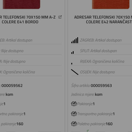
R TELEFONSKI 70X150 MM A-Z
ADRESAR TELEFONSKI 70X150 
COLERE E41 BORDO
COLERE E42 NARANČAST
B: Artikal dostupan
ZAGREB: Artikal dostupan
: Nije dostupno
SPLIT: Artikal dostupan
A: Nije dostupno
RIJEKA: Ograničena količina
K: Ograničena količina
OSIJEK: Nije dostupno
:
000059562
Šifra artikla:
000059563
re:
kom
Jedinica mjere:
kom
e:
1
Pakiranje:
1
rtno pakiranje:
1
Transportno pakiranje:
1
 pakiranje:
160
Paletno pakiranje:
160