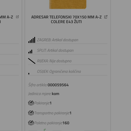
MM A-Z
ADRESAR TELEFONSKI 70X150 MM A-Z
I
COLERE E43 ŽUTI
ZAGREB: Artikal dostupan
SPLIT: Artikal dostupan
RIJEKA: Nije dostupno
OSIJEK: Ograničena količina
Šifra artikla:
000059564
Jedinica mjere:
kom
Pakiranje:
1
Transportno pakiranje:
1
Paletno pakiranje:
160