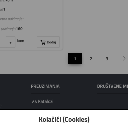
re:
kom
e:
1
rtno pakiranje:
1
 pakiranje:
160
kom
+
Dodaj
1
2
3
PREUZIMANJA
DRUŠTVENE M
Katalozi
e
ci i obrada
Kolačići (Cookies)