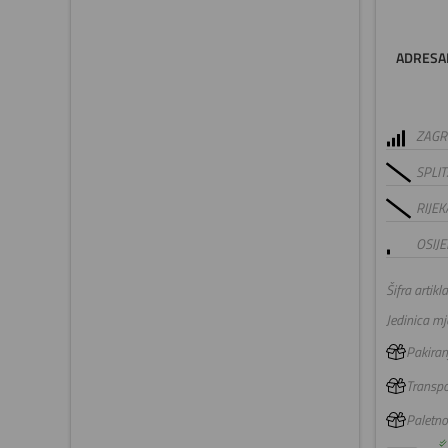
ADRESA
ZAGRE
SPLIT
RIJEK
OSIJE
Šifra artikla
Jedinica mje
Pakiranj
Transpo
Paletno