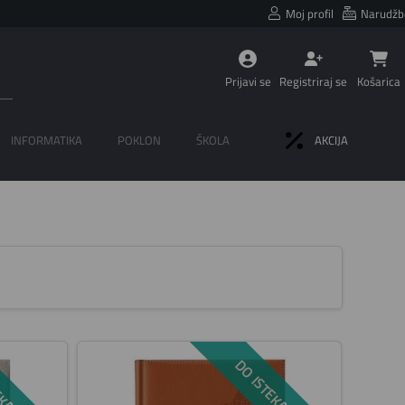
Moj profil
Narudžb
Prijavi se
Registriraj se
Košarica
INFORMATIKA
POKLON
ŠKOLA
AKCIJA
KA ZALIHA
DO ISTEKA ZALIHA