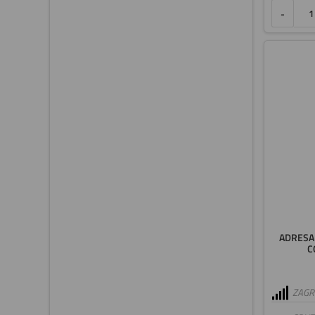
-
ADRESA
C
ZAGRE