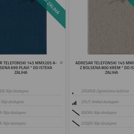
R TELEFONSKI 145 MMX205 A-
ADRESAR TELEFONSKI 145 MM
SENA 699 PLAVI * DO ISTEKA
Z BOLSENA 800 KREM * DO I
ZALIHA
ZALIHA
B: Nije dostupno
ZAGREB: Ograničena količina
: Nije dostupno
SPLIT: Artikal dostupan
A: Nije dostupno
RIJEKA: Nije dostupno
K: Nije dostupno
OSIJEK: Nije dostupno