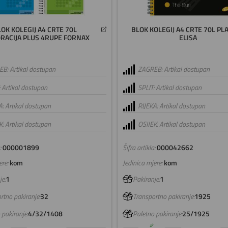
OK KOLEGIJ A4 CRTE 70L
BLOK KOLEGIJ A4 CRTE 70L PL
RACIJA PLUS 4RUPE FORNAX
ELISA
B: Artikal dostupan
ZAGREB: Artikal dostupan
: Artikal dostupan
SPLIT: Artikal dostupan
A: Artikal dostupan
RIJEKA: Artikal dostupan
K: Artikal dostupan
OSIJEK: Artikal dostupan
:
000001899
Šifra artikla:
000042662
re:
kom
Jedinica mjere:
kom
e:
1
Pakiranje:
1
rtno pakiranje:
32
Transportno pakiranje:
1925
 pakiranje:
4/32/1408
Paletno pakiranje:
25/1925