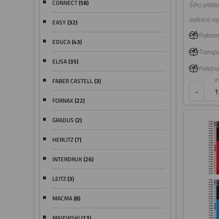
CONNECT
(58)
Šifra artikla
Jedinica mje
EASY
(32)
Pakiranj
EDUCA
(43)
Transpo
ELISA
(35)
Paletno
FABER CASTELL
(3)
-
FORNAX
(22)
GRADUS
(2)
HERLITZ
(7)
INTERDRUK
(26)
LEITZ
(3)
MACMA
(8)
MAJEWSKI
(13)