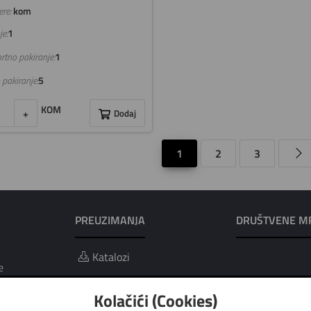
re:
kom
e:
1
rtno pakiranje:
1
 pakiranje:
5
KOM
+
Dodaj
1
2
3
PREUZIMANJA
DRUŠTVENE M
Katalozi
e
ci i obrada
Kolačići (Cookies)