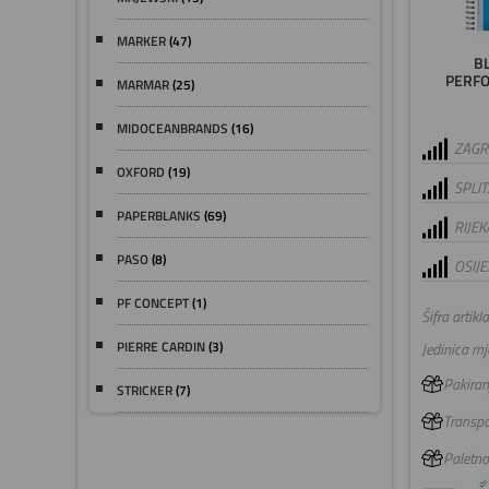
MARKER
(47)
BL
PERFO
MARMAR
(25)
MIDOCEANBRANDS
(16)
ZAGRE
OXFORD
(19)
SPLIT
PAPERBLANKS
(69)
RIJEK
PASO
(8)
OSIJE
PF CONCEPT
(1)
Šifra artikla
PIERRE CARDIN
(3)
Jedinica mje
Pakiranj
STRICKER
(7)
Transpo
Paletno