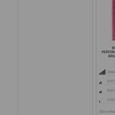
B
PERFORA
BRU
ZAGRE
SPLIT
RIJEK
OSIJE
Šifra artikla