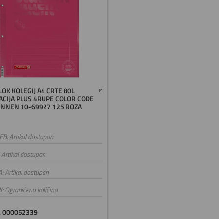
LOK KOLEGIJ A4 CRTE 80L
CIJA PLUS 4RUPE COLOR CODE
NNEN 10-69927 125 ROZA
B: Artikal dostupan
: Artikal dostupan
A: Artikal dostupan
K: Ograničena količina
:
000052339