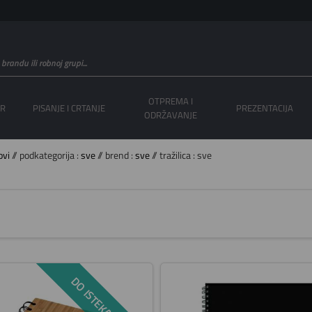
OTPREMA I
OR
PISANJE I CRTANJE
PREZENTACIJA
ODRŽAVANJE
ovi
// podkategorija :
sve
// brend :
sve
// tražilica : sve
DO ISTEKA ZALIHA