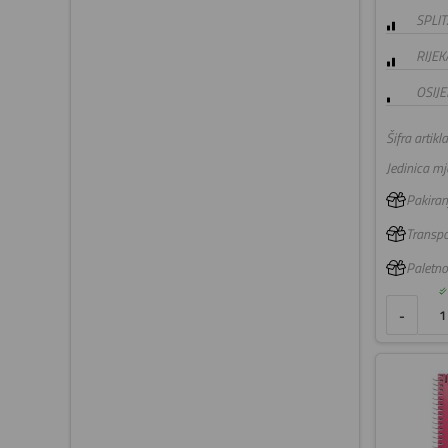
SPLIT
RIJEK
OSIJE
Šifra artikla
Jedinica mje
Pakiranj
Transpo
Paletno
-