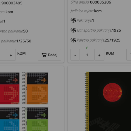
Šifra artikla:
000035286
:
900003495
Jedinica mjere:
kom
re:
kom
Pakiranje:
1
e:
1
Transportno pakiranje:
1925
rtno pakiranje:
50
Paletno pakiranje:
25/1925
 pakiranje:
1/25/50
KOM
KOM
-
+
+
Dodaj