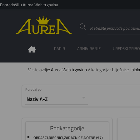
Dobrodošli u Aurea Web trgovina
PAPIR
ARHIVIRANJE
UREDSKI PRIB
Vi ste ovdje:
Aurea Web trgovina
// kategorija :
bilježnice i blok
Poredaj po
Podkategorije
OBRASCI,RJEČNICI,ZADAĆNICE,NOTNE
(57)