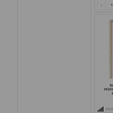
-
B
PERF
ZAGRE