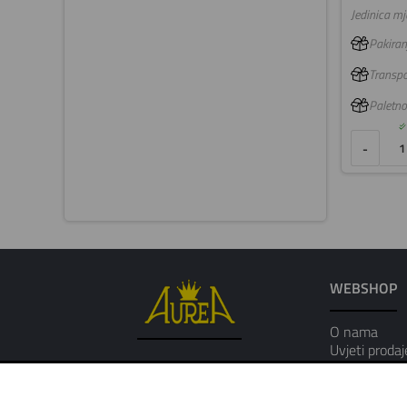
Jedinica mje
Pakiranj
Transpo
Paletno
-
WEBSHOP
O nama
Uvjeti prodaj
Osobni podat