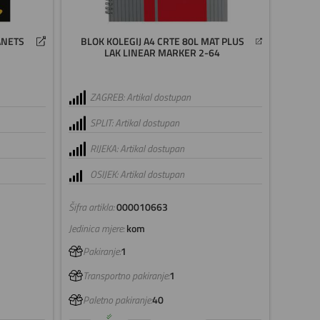
ANETS
BLOK KOLEGIJ A4 CRTE 80L MAT PLUS
LAK LINEAR MARKER 2-64
ZAGREB: Artikal dostupan
SPLIT: Artikal dostupan
RIJEKA: Artikal dostupan
OSIJEK: Artikal dostupan
Šifra artikla:
000010663
Jedinica mjere:
kom
Pakiranje:
1
Transportno pakiranje:
1
Paletno pakiranje:
40