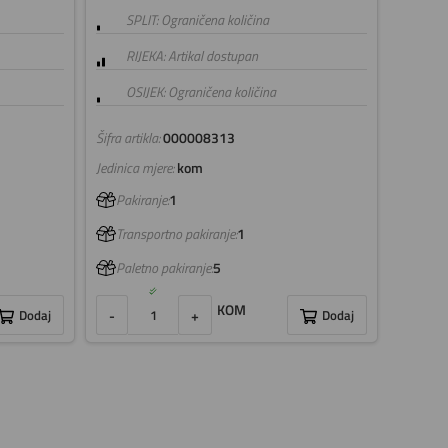
SPLIT: Ograničena količina
RIJEKA: Artikal dostupan
OSIJEK: Ograničena količina
Šifra artikla:
000008313
Jedinica mjere:
kom
Pakiranje:
1
Transportno pakiranje:
1
Paletno pakiranje:
5
KOM
Dodaj
-
+
Dodaj