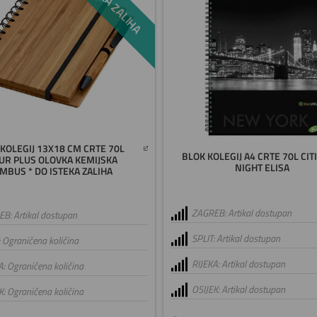
KOLEGIJ 13X18 CM CRTE 70L
BLOK KOLEGIJ A4 CRTE 70L CIT
UR PLUS OLOVKA KEMIJSKA
NIGHT ELISA
MBUS * DO ISTEKA ZALIHA
ZAGREB: Artikal dostupan
B: Artikal dostupan
SPLIT: Artikal dostupan
: Ograničena količina
RIJEKA: Artikal dostupan
A: Ograničena količina
OSIJEK: Artikal dostupan
K: Ograničena količina