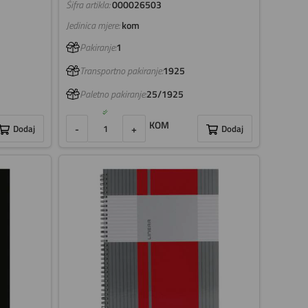
Šifra artikla:
000026503
Jedinica mjere:
kom
Pakiranje:
1
Transportno pakiranje:
1925
Paletno pakiranje:
25/1925
KOM
Dodaj
-
+
Dodaj