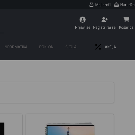
Moj profil
Narudžb
Prijavi se
Registriraj se
Košarica
INFORMATIKA
POKLON
ŠKOLA
AKCIJA