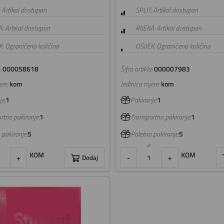
: Artikal dostupan
SPLIT: Artikal dostupan
A: Artikal dostupan
RIJEKA: Artikal dostupan
K: Ograničena količina
OSIJEK: Ograničena količina
:
000058618
Šifra artikla:
000007983
re:
kom
Jedinica mjere:
kom
e:
1
Pakiranje:
1
rtno pakiranje:
1
Transportno pakiranje:
1
 pakiranje:
5
Paletno pakiranje:
5
KOM
KOM
+
Dodaj
-
+