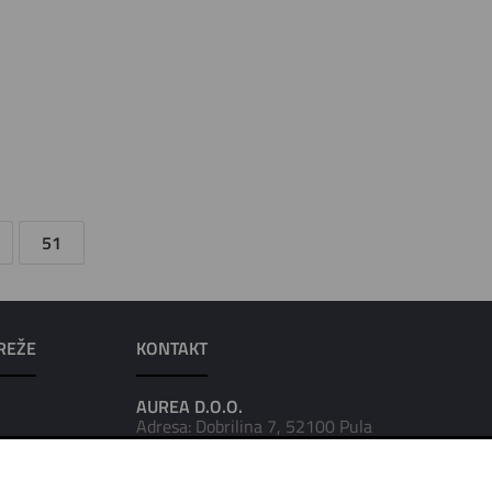
51
REŽE
KONTAKT
AUREA D.O.O.
Adresa: Dobrilina 7, 52100 Pula
Tel: 052/223-016
Tel: 052/223-951
Fax: 052/223-972