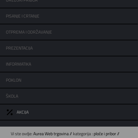
UREDSKI PRIBOR
PISANJE I CRTANJE
OTPREMA I ODRŽAVANJE
PREZENTACIJA
INFORMATIKA
POKLON
ŠKOLA
AKCIJA
Vi ste ovdje:
Aurea Web trgovina
// kategorija :
ploče i pribor
//