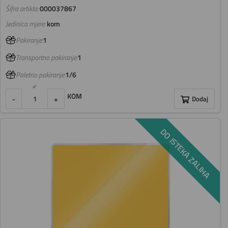
Šifra artikla:
000037867
Jedinica mjere:
kom
Pakiranje:
1
Transportno pakiranje:
1
Paletno pakiranje:
1/6
KOM
-
+
Dodaj
DO ISTEKA ZALIHA