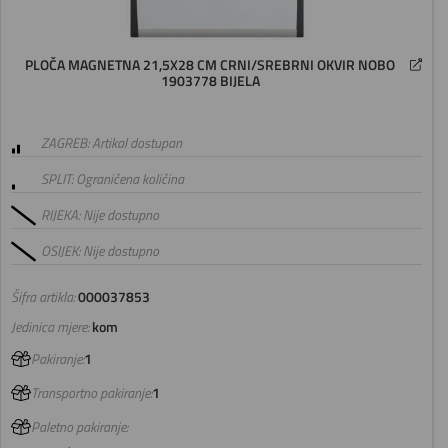
PLOČA MAGNETNA 21,5X28 CM CRNI/SREBRNI OKVIR NOBO
1903778 BIJELA
ZAGREB: Artikal dostupan
SPLIT: Ograničena količina
RIJEKA: Nije dostupno
OSIJEK: Nije dostupno
Šifra artikla:
000037853
Jedinica mjere:
kom
Pakiranje:
1
Transportno pakiranje:
1
Paletno pakiranje: