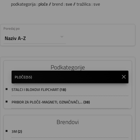
podkategorija :
ploče
// brend :
sve
// tražilica : sve
Poredaj po
Podkategorije
PLOČE
(55)
STALCI I BLOKOVI FLIPCHART
(18)
PRIBOR ZA PLOČE-MAGNETI, OZNAČIVAČI,...
(38)
Brendovi
3M
(2)