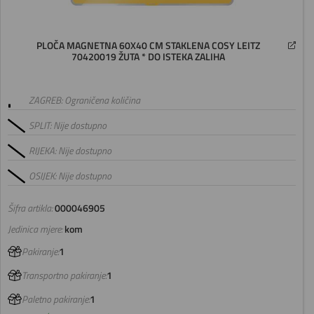
PLOČA MAGNETNA 60X40 CM STAKLENA COSY LEITZ
70420019 ŽUTA * DO ISTEKA ZALIHA
ZAGREB: Ograničena količina
SPLIT: Nije dostupno
RIJEKA: Nije dostupno
OSIJEK: Nije dostupno
Šifra artikla:
000046905
Jedinica mjere:
kom
Pakiranje:
1
Transportno pakiranje:
1
Paletno pakiranje:
1