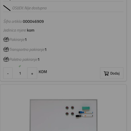
OSIJEK: Nije dostupno
Šifra artikla:
000046909
Jedinica mjere:
kom
Pakiranje:
1
Transportno pakiranje:
1
Paletno pakiranje:
1
KOM
-
+
Dodaj