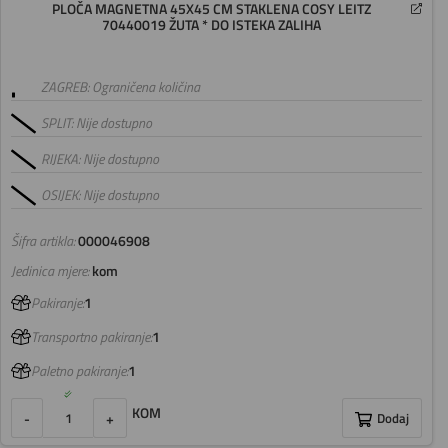
PLOČA MAGNETNA 45X45 CM STAKLENA COSY LEITZ
70440019 ŽUTA * DO ISTEKA ZALIHA
ZAGREB: Ograničena količina
SPLIT: Nije dostupno
RIJEKA: Nije dostupno
OSIJEK: Nije dostupno
Šifra artikla:
000046908
Jedinica mjere:
kom
Pakiranje:
1
Transportno pakiranje:
1
Paletno pakiranje:
1
KOM
-
+
Dodaj