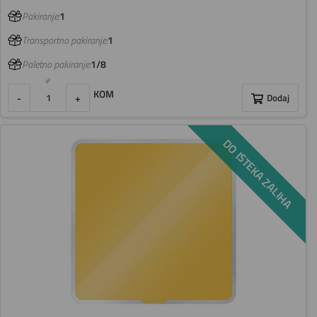
Pakiranje:
1
Transportno pakiranje:
1
Paletno pakiranje:
1/8
KOM
-
+
Dodaj
DO ISTEKA ZALIHA