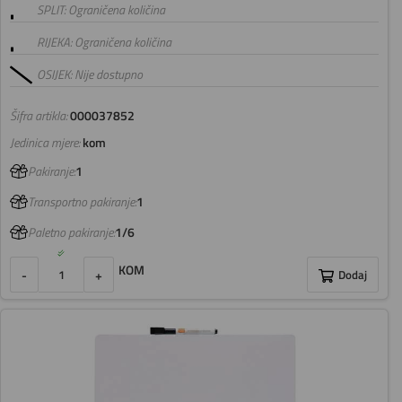
SPLIT: Ograničena količina
RIJEKA: Ograničena količina
OSIJEK: Nije dostupno
Šifra artikla:
000037852
Jedinica mjere:
kom
Pakiranje:
1
Transportno pakiranje:
1
Paletno pakiranje:
1/6
KOM
-
+
Dodaj