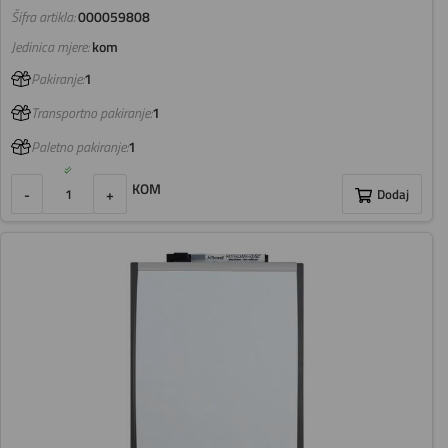
Šifra artikla:
000059808
Jedinica mjere:
kom
Pakiranje:
1
Transportno pakiranje:
1
Paletno pakiranje:
1
KOM
-
+
Dodaj