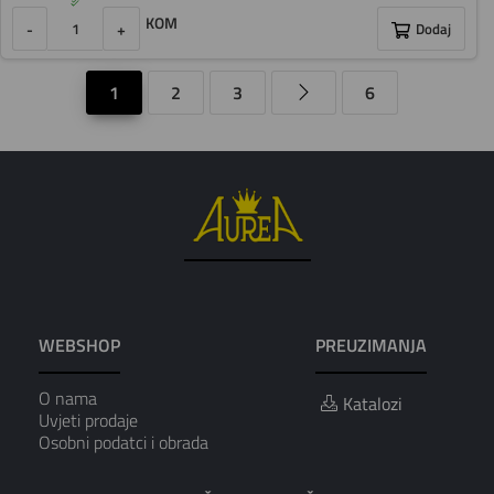
KOM
-
+
Dodaj
1
2
3
6
WEBSHOP
PREUZIMANJA
O nama
Katalozi
Uvjeti prodaje
Osobni podatci i obrada