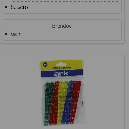
ŠILJILA
(93)
Brendovi
ARK
(7)