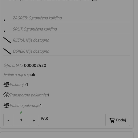
ZAGREB: Ograničena količina
SPLIT: Ograničena količina
RIJEKA: Nije dostupno
OSIJEK: Nije dostupno
Šifra artikla:
000002420
Jedinica mjere:
pak
Pakiranje:
1
Transportno pakiranje:
1
Paletno pakiranje:
1
PAK
-
+
Dodaj