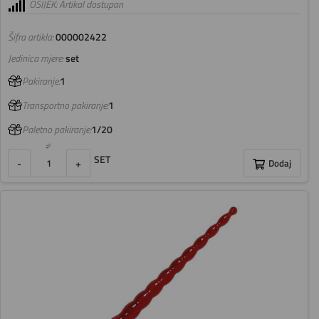
OSIJEK: Artikal dostupan
Šifra artikla:
000002422
Jedinica mjere:
set
Pakiranje:
1
Transportno pakiranje:
1
Paletno pakiranje:
1/20
SET
-
+
Dodaj