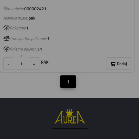
Šifra artikla:
000002421
Jedinica mjere:
pak
Pakiranje:
1
Transportno pakiranje:
1
Paletno pakiranje:
1
PAK
-
+
Dodaj
1