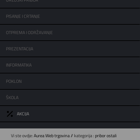
UREDSKI PRIBOR
PISANJE I CRTANJE
OTPREMA I ODRŽAVANJE
PREZENTACIJA
INFORMATIKA
POKLON
ŠKOLA
AKCIJA
Vi ste ovdje:
Aurea Web trgovina
// kategorija :
pribor ostali