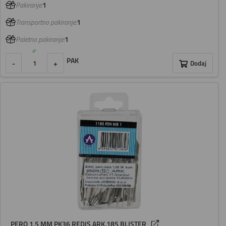
Pakiranje:
1
Transportno pakiranje:
1
Paletno pakiranje:
1
PAK
-
+
Dodaj
PERO 1,5 MM PK36 REDIS ARK.185 BLISTER