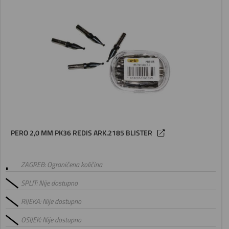
PERO 2,0 MM PK36 REDIS ARK.2185 BLISTER
ZAGREB: Ograničena količina
SPLIT: Nije dostupno
RIJEKA: Nije dostupno
OSIJEK: Nije dostupno