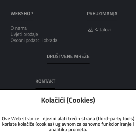
WEBSHOP
PREUZIMANJA
O nama
Katalozi
Uvjeti prodaje
Osobni podatci i obrada
DRUŠTVENE MREŽE
KONTAKT
AUREA D.O.O.
Kolačići (Cookies)
Adresa: Dobrilina 7, 52100 Pula
Tel: 052/223-016
Tel: 052/223-951
Ove Web stranice i njezini alati trećih strana (third-party tools)
Fax: 052/223-972
koriste kolačiće (cookies) uglavnom za osnovno funkcioniranje i
Email: info@aurea.hr
analitiku prometa.
Pon-Pet: 7:30 - 14:30