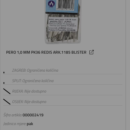
PERO 1,0 MM PK36 REDIS ARK.1185 BLISTER
ZAGREB: Ograničena količina
SPLIT: Ograničena količina
RIJEKA: Nije dostupno
OSIJEK: Nije dostupno
Šifra artikla:
000002419
Jedinica mjere:
pak