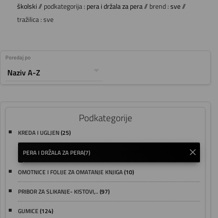
školski
// podkategorija :
pera i držala za pera
// brend :
sve
//
tražilica : sve
Poredaj po
Podkategorije
KREDA I UGLJEN
(25)
PERA I DRŽALA ZA PERA
(7)
OMOTNICE I FOLIJE ZA OMATANJE KNJIGA
(10)
PRIBOR ZA SLIKANJE- KISTOVI,..
(97)
GUMICE
(124)