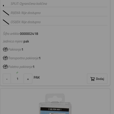
SPLIT: Ograničena količina
RIJEKA: Nije dostupno
OSIJEK: Nije dostupno
Šifra artikla:
000002418
Jedinica mjere:
pak
Pakiranje:
1
Transportno pakiranje:
1
Paletno pakiranje:
1
PAK
-
+
Dodaj