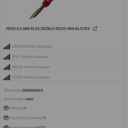
PERO 0,5 MM PLUS DRŽALO REDIS ARK.BLISTER
ZAGREB: Artikal dostupan
SPLIT: Artikal dostupan
RIJEKA: Artikal dostupan
OSIJEK: Artikal dostupan
Šifra artikla:
000006933
Jedinica mjere:
kom
Pakiranje:
1
Transportno pakiranje:
1
Paletno pakiranje:
1/12