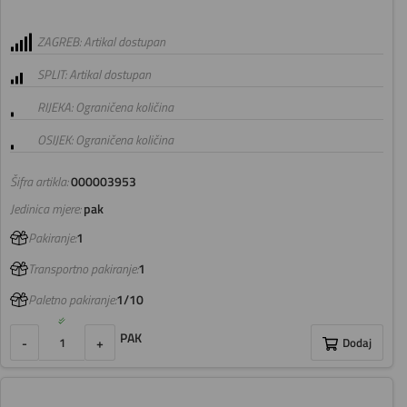
ZAGREB: Artikal dostupan
SPLIT: Artikal dostupan
RIJEKA: Ograničena količina
OSIJEK: Ograničena količina
Šifra artikla:
000003953
Jedinica mjere:
pak
Pakiranje:
1
Transportno pakiranje:
1
Paletno pakiranje:
1/10
PAK
-
+
Dodaj