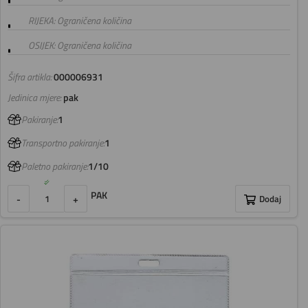
RIJEKA: Ograničena količina
OSIJEK: Ograničena količina
Šifra artikla:
000006931
Jedinica mjere:
pak
Pakiranje:
1
Transportno pakiranje:
1
Paletno pakiranje:
1/10
PAK
-
+
Dodaj