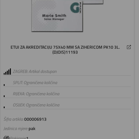
ETUI ZA AKREDITACIJU 75X40 MM SA ZIHERICOM PK10 3L.
(DJOIS)11193
ZAGREB: Artikal dostupan
SPLIT: Ograničena količina
RIJEKA: Ograničena količina
OSIJEK: Ograničena količina
Šifra artikla:
000006913
Jedinica mjere:
pak
Pakiranje:
1