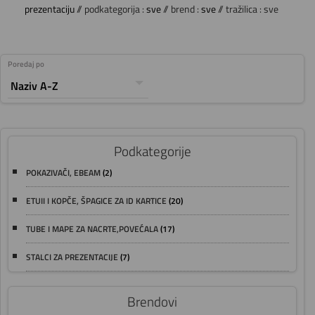
prezentaciju
// podkategorija :
sve
// brend :
sve
// tražilica : sve
Poredaj po
Podkategorije
POKAZIVAČI, EBEAM
(2)
ETUII I KOPČE, ŠPAGICE ZA ID KARTICE
(20)
TUBE I MAPE ZA NACRTE,POVEĆALA
(17)
STALCI ZA PREZENTACIJE
(7)
Brendovi