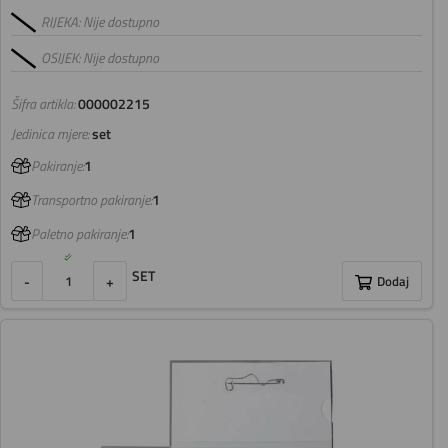
RIJEKA: Nije dostupno
OSIJEK: Nije dostupno
Šifra artikla:
000002215
Jedinica mjere:
set
Pakiranje:
1
Transportno pakiranje:
1
Paletno pakiranje:
1
SET
-
+
Dodaj