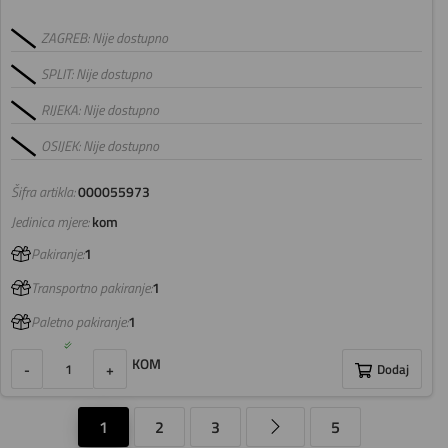
ZAGREB: Nije dostupno
SPLIT: Nije dostupno
RIJEKA: Nije dostupno
OSIJEK: Nije dostupno
Šifra artikla:
000055973
Jedinica mjere:
kom
Pakiranje:
1
Transportno pakiranje:
1
Paletno pakiranje:
1
KOM
-
+
Dodaj
1
2
3
5