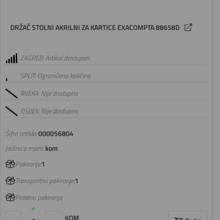
DRŽAČ STOLNI AKRILNI ZA KARTICE EXACOMPTA 88658D
ZAGREB: Artikal dostupan
SPLIT: Ograničena količina
RIJEKA: Nije dostupno
OSIJEK: Nije dostupno
Šifra artikla:
000056804
Jedinica mjere:
kom
Pakiranje:
1
Transportno pakiranje:
1
Paletno pakiranje:
KOM