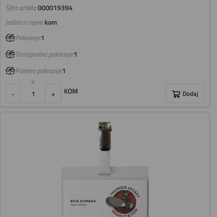
Šifra artikla:
000019394
Jedinica mjere:
kom
Pakiranje:
1
Transportno pakiranje:
1
Paletno pakiranje:
1
KOM
-
+
Dodaj