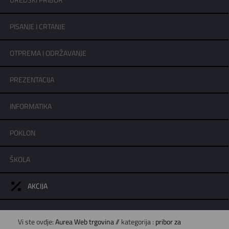
UREDSKI PRIBOR
PISANJE I CRTANJE
OTPREMA I ODRŽAVANJE
PREZENTACIJA
INFORMATIKA
POKLON
ŠKOLA
AKCIJA
Vi ste ovdje:
Aurea Web trgovina
// kategorija :
pribor za