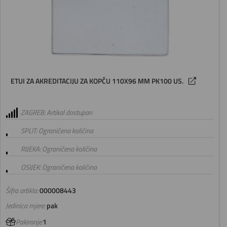
ETUI ZA AKREDITACIJU ZA KOPČU 110X96 MM PK100 US.
ZAGREB: Artikal dostupan
SPLIT: Ograničena količina
RIJEKA: Ograničena količina
OSIJEK: Ograničena količina
Šifra artikla:
000008443
Jedinica mjere:
pak
Pakiranje:
1