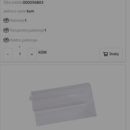
Šifra artikla:
000056803
Jedinica mjere:
kom
Pakiranje:
1
Transportno pakiranje:
1
Paletno pakiranje:
KOM
-
+
Dodaj