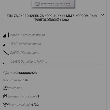
ETUI ZA AKREDITACIJU ZA KOPČU 95X75 MM S KOPČOM PK25
TARIFOLD(DJOIS)11202
ZAGREB: Artikal dostupan
SPLIT: Artikal dostupan
RIJEKA: Nije dostupno
OSIJEK: Ograničena količina
Šifra artikla:
000006923
Jedinica mjere:
pak
Pakiranje:
1
Transportno pakiranje:
1
Paletno pakiranje:
1/22