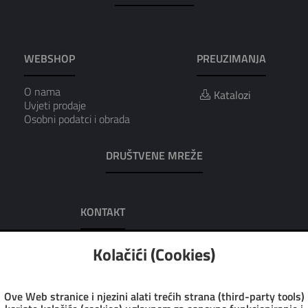
WEBSHOP
PREUZIMANJA
O nama
Katalozi
Uvjeti prodaje
Osobni podatci i obrada
DRUŠTVENE MREŽE
KONTAKT
AUREA D.O.O.
Kolačići (Cookies)
Adresa: Dobrilina 7, 52100 Pula
Tel: 052/223-016
Tel: 052/223-951
Ove Web stranice i njezini alati trećih strana (third-party tools)
Fax: 052/223-972