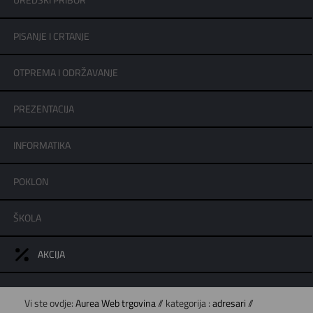
UREDSKI PRIBOR
PISANJE I CRTANJE
OTPREMA I ODRŽAVANJE
PREZENTACIJA
INFORMATIKA
POKLON
ŠKOLA
AKCIJA
Vi ste ovdje:
Aurea Web trgovina
// kategorija :
adresari
//